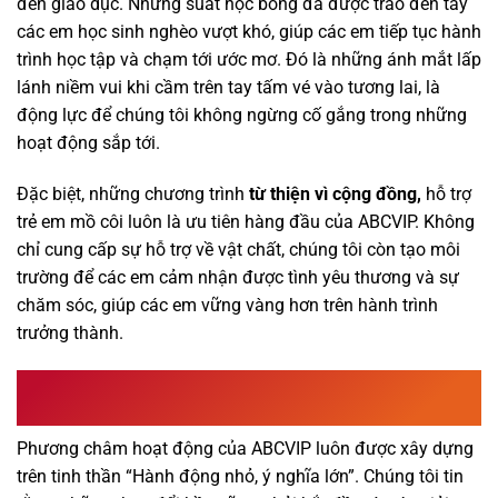
đến giáo dục. Những suất học bổng đã được trao đến tay
các em học sinh nghèo vượt khó, giúp các em tiếp tục hành
trình học tập và chạm tới ước mơ. Đó là những ánh mắt lấp
lánh niềm vui khi cầm trên tay tấm vé vào tương lai, là
động lực để chúng tôi không ngừng cố gắng trong những
hoạt động sắp tới.
Đặc biệt, những chương trình
từ thiện vì cộng đồng,
hỗ trợ
trẻ em mồ côi luôn là ưu tiên hàng đầu của ABCVIP. Không
chỉ cung cấp sự hỗ trợ về vật chất, chúng tôi còn tạo môi
trường để các em cảm nhận được tình yêu thương và sự
chăm sóc, giúp các em vững vàng hơn trên hành trình
trưởng thành.
“Hành Động Nhỏ, Ý Nghĩa Lớn” – Phương Châm Hoạt
Động
Phương châm hoạt động của ABCVIP luôn được xây dựng
trên tinh thần “Hành động nhỏ, ý nghĩa lớn”. Chúng tôi tin