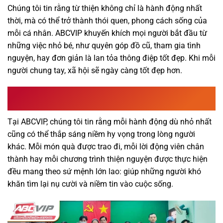
Chúng tôi tin rằng từ thiện không chỉ là hành động nhất
thời, mà có thể trở thành thói quen, phong cách sống của
mỗi cá nhân. ABCVIP khuyến khích mọi người bắt đầu từ
những việc nhỏ bé, như quyên góp đồ cũ, tham gia tình
nguyện, hay đơn giản là lan tỏa thông điệp tốt đẹp. Khi mỗi
người chung tay, xã hội sẽ ngày càng tốt đẹp hơn.
Cùng ABCVIP hành động – Trao hy vọng, nhận nụ
cười
Tại ABCVIP, chúng tôi tin rằng mỗi hành động dù nhỏ nhất
cũng có thể thắp sáng niềm hy vọng trong lòng người
khác. Mỗi món quà được trao đi, mỗi lời động viên chân
thành hay mỗi chương trình thiện nguyện được thực hiện
đều mang theo sứ mệnh lớn lao: giúp những người khó
khăn tìm lại nụ cười và niềm tin vào cuộc sống.