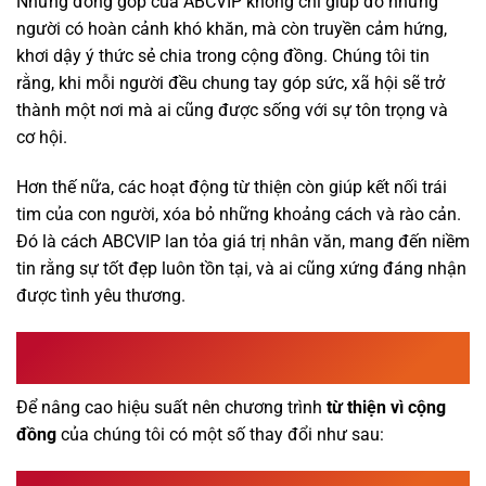
Những đóng góp của ABCVIP không chỉ giúp đỡ những
người có hoàn cảnh khó khăn, mà còn truyền cảm hứng,
khơi dậy ý thức sẻ chia trong cộng đồng. Chúng tôi tin
rằng, khi mỗi người đều chung tay góp sức, xã hội sẽ trở
thành một nơi mà ai cũng được sống với sự tôn trọng và
cơ hội.
Hơn thế nữa, các hoạt động từ thiện còn giúp kết nối trái
tim của con người, xóa bỏ những khoảng cách và rào cản.
Đó là cách ABCVIP lan tỏa giá trị nhân văn, mang đến niềm
tin rằng sự tốt đẹp luôn tồn tại, và ai cũng xứng đáng nhận
được tình yêu thương.
Chương trình hợp tác và đổi mới trong hoạt động
từ thiện
Để nâng cao hiệu suất nên chương trình
từ thiện vì cộng
đồng
của chúng tôi có một số thay đổi như sau:
Liên Kết Đa Chiều Với Các Tổ Chức Xã Hội