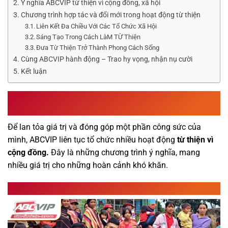
Ý nghĩa ABCVIP từ thiện vì cộng đồng, xã hội
Chương trình hợp tác và đổi mới trong hoạt động từ thiện
Liên Kết Đa Chiều Với Các Tổ Chức Xã Hội
Sáng Tạo Trong Cách LàM TỪ Thiện
Đưa Từ Thiện Trở Thành Phong Cách Sống
Cùng ABCVIP hành động – Trao hy vọng, nhận nụ cười
Kết luận
Hành trình từ thiện vì cộng đồng ABCVIP – Mang
hy vọng đến mọi nơi
Để lan tỏa giá trị và đóng góp một phần công sức của
mình, ABCVIP liên tục tổ chức nhiều hoạt động
từ thiện vì
cộng đồng.
Đây là những chương trình ý nghĩa, mang
nhiều giá trị cho những hoàn cảnh khó khăn.
Những Dấu Ấn Từ Thiện Đáng Nhớ