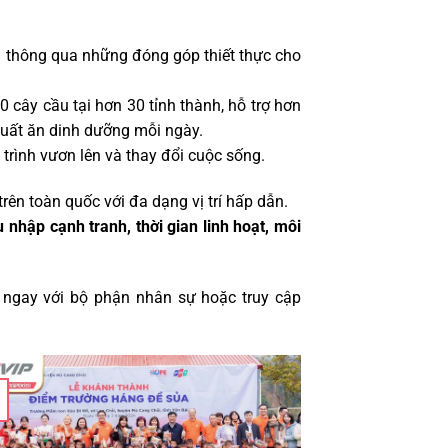
g thông qua những đóng góp thiết thực cho
 cây cầu tại hơn 30 tỉnh thành, hỗ trợ hơn
suất ăn dinh dưỡng mỗi ngày.
trình vươn lên và thay đổi cuộc sống.
ên toàn quốc với đa dạng vị trí hấp dẫn.
u nhập cạnh tranh, thời gian linh hoạt, môi
 ngay với bộ phận nhân sự hoặc truy cập