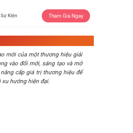
Tham Gia Ngay
 Sự Kiện
e Thời Đại Mới Top 1 2026
o mới của một thương hiệu giải
rung vào đổi mới, sáng tạo và mở
nâng cấp giá trị thương hiệu để
i xu hướng hiện đại.