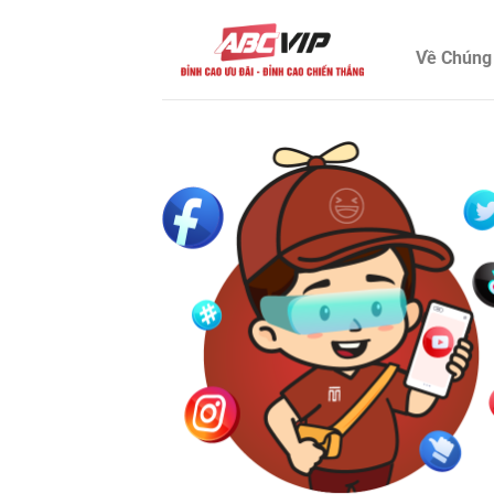
Bỏ
qua
Về Chúng
nội
dung